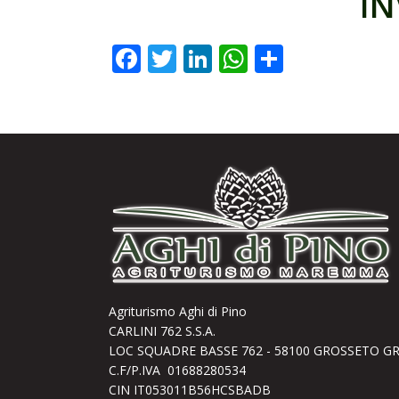
IN
Facebook
Twitter
LinkedIn
WhatsApp
Condivid
Agriturismo Aghi di Pino
CARLINI 762 S.S.A.
LOC SQUADRE BASSE 762 - 58100 GROSSETO G
C.F/P.IVA 01688280534
CIN IT053011B56HCSBADB